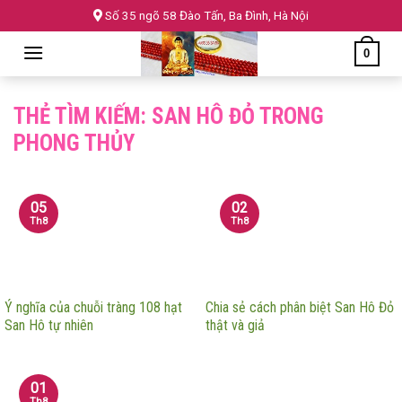
Skip
Số 35 ngõ 58 Đào Tấn, Ba Đình, Hà Nội
to
0
content
THẺ TÌM KIẾM:
SAN HÔ ĐỎ TRONG
PHONG THỦY
05
02
Th8
Th8
Ý nghĩa của chuỗi tràng 108 hạt
Chia sẻ cách phân biệt San Hô Đỏ
San Hô tự nhiên
thật và giả
01
Th8