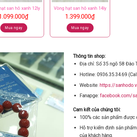
hạt san hô xanh 12ly
Vòng hạt san hô xanh 14ly
1.099.000
₫
1.399.000
₫
Mua ngay
Mua ngay
Thông tin shop:
Địa chỉ: Số 35 ngõ 58 Đào T
Hotline: 0936.35.34.69 (Ca
Website:
https://sanhodo.
Fanapge:
facebook.com/sa
Cam kết của chúng tôi:
100% các sản phẩm được ch
Hỗ trợ kiểm định sản phẩm 
của khách hàng.