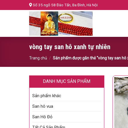
Skip
Số 35 ngõ 58 Đào Tấn, Ba Đình, Hà Nội
to
content
vòng tay san hô xanh tự nhiên
Trang chủ
/
Sản phẩm được gắn thẻ “vòng tay san hô 
DANH MỤC SẢN PHẨM
Sản phẩm khác
San hô vua
San Hô Đỏ
Tất Cả Sản Phẩm