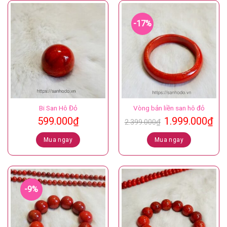
-17%
Bi San Hô Đỏ
Vòng bản liền san hô đỏ
Giá
Gi
599.000
₫
1.999.000
₫
2.399.000
₫
gốc
hiệ
là:
tại
Mua ngay
Mua ngay
2.399.000₫.
là:
1.9
-9%