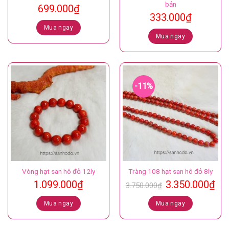
bản
699.000
₫
333.000
₫
Mua ngay
Mua ngay
-11%
Vòng hạt san hô đỏ 12ly
Tràng 108 hạt san hô đỏ 8ly
Giá
Gi
1.099.000
₫
3.350.000
₫
3.750.000
₫
gốc
hiệ
là:
tại
Mua ngay
Mua ngay
3.750.000₫.
là:
3.3