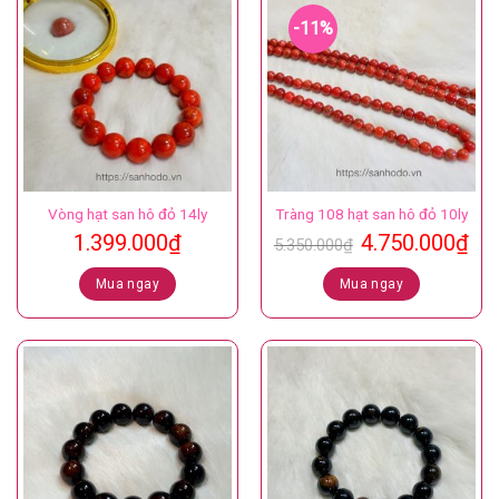
-11%
Vòng hạt san hô đỏ 14ly
Tràng 108 hạt san hô đỏ 10ly
Giá
Gi
1.399.000
₫
4.750.000
₫
5.350.000
₫
gốc
hiệ
là:
tại
Mua ngay
Mua ngay
5.350.000₫.
là:
4.7