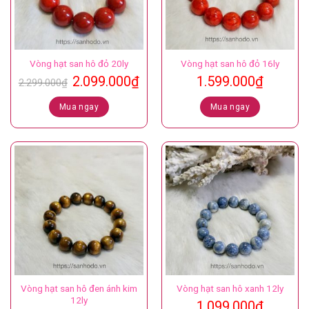
Vòng hạt san hô đỏ 20ly
Vòng hạt san hô đỏ 16ly
Giá
Giá
2.099.000
₫
1.599.000
₫
2.299.000
₫
gốc
hiện
là:
tại
Mua ngay
Mua ngay
2.299.000₫.
là:
2.099.000₫.
Vòng hạt san hô đen ánh kim
Vòng hạt san hô xanh 12ly
12ly
1.099.000
₫