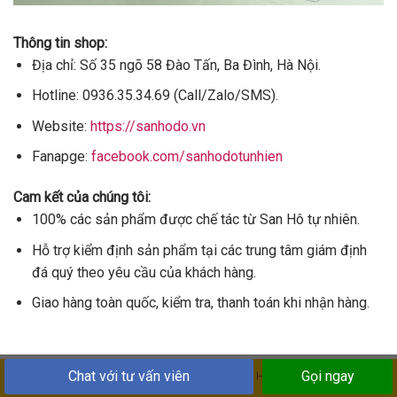
Thông tin shop:
Địa chỉ: Số 35 ngõ 58 Đào Tấn, Ba Đình, Hà Nội.
Hotline: 0936.35.34.69 (Call/Zalo/SMS).
Website:
https://sanhodo.vn
Fanapge:
facebook.com/sanhodotunhien
Cam kết của chúng tôi:
100% các sản phẩm được chế tác từ San Hô tự nhiên.
Hỗ trợ kiểm định sản phẩm tại các trung tâm giám định
đá quý theo yêu cầu của khách hàng.
Giao hàng toàn quốc, kiểm tra, thanh toán khi nhận hàng.
Chat với tư vấn viên
Gọi ngay
Bản quyền thuộc2026 ©
https://sanhodo.vn
. Hotline:
0936.35.34.69