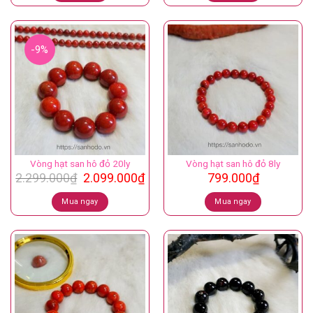
2.399.000₫.
là:
1.999.000₫.
-9%
Vòng hạt san hô đỏ 20ly
Vòng hạt san hô đỏ 8ly
Giá
Giá
2.299.000
₫
2.099.000
₫
799.000
₫
gốc
hiện
là:
tại
Mua ngay
Mua ngay
2.299.000₫.
là:
2.099.000₫.