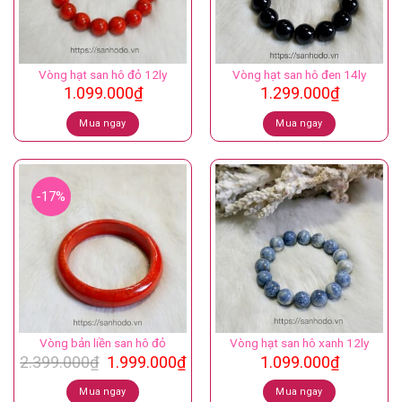
Vòng hạt san hô đỏ 12ly
Vòng hạt san hô đen 14ly
1.099.000
₫
1.299.000
₫
Mua ngay
Mua ngay
-17%
Vòng bản liền san hô đỏ
Vòng hạt san hô xanh 12ly
Giá
Giá
2.399.000
₫
1.999.000
₫
1.099.000
₫
gốc
hiện
là:
tại
Mua ngay
Mua ngay