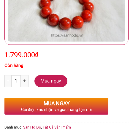
1.799.000
₫
Còn hàng
Số lượng
Mua ngay
MUA NGAY
Gọi điện xác nhận và giao hàng tận nơi
Danh mục:
San Hô Đỏ
,
Tất Cả Sản Phẩm