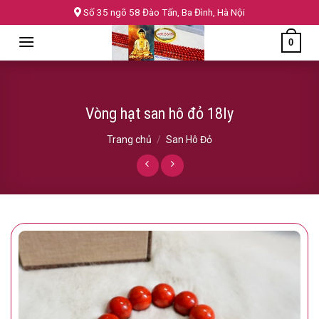
Skip
Số 35 ngõ 58 Đào Tấn, Ba Đình, Hà Nội
to
0
content
Vòng hạt san hô đỏ 18ly
Trang chủ
/
San Hô Đỏ