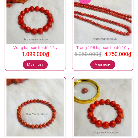
Vòng hạt san hô đỏ 12ly
Tràng 108 hạt san hô đỏ 10ly
Giá
Gi
1.099.000
₫
5.350.000
₫
4.750.000
₫
gốc
hi
là:
tại
Mua ngay
Mua ngay
5.350.000₫.
là:
4.