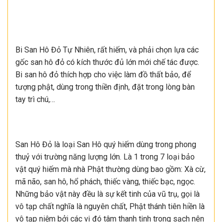
Bi San Hô Đỏ Tự Nhiên, rất hiếm, và phải chọn lựa các
gốc san hô đỏ có kích thước đủ lớn mới chế tác được.
Bi san hô đỏ thích hợp cho việc làm đồ thất bảo, để
tượng phật, dùng trong thiền định, đặt trong lòng bàn
tay trì chú,…
San Hô Đỏ là loại San Hô quý hiếm dùng trong phong
thuỷ với trường năng lượng lớn. Là 1 trong 7 loại bảo
vật quý hiếm mà nhà Phật thường dùng bao gồm: Xà cừ,
mã não, san hô, hổ phách, thiếc vàng, thiếc bạc, ngọc.
Những bảo vật này đều là sự kết tinh của vũ trụ, gọi là
vô tạp chất nghĩa là nguyên chất, Phật thánh tiên hiền là
vô tạp niệm bởi các vị đó tâm thanh tịnh trong sạch nên