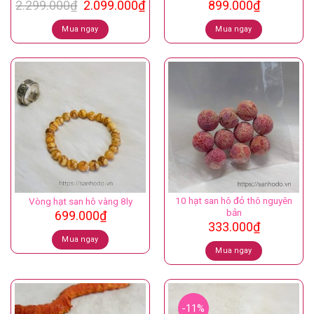
Giá
Giá
2.299.000
₫
2.099.000
₫
899.000
₫
gốc
hiện
là:
tại
Mua ngay
Mua ngay
2.299.000₫.
là:
2.099.000₫.
10 hạt san hô đỏ thô nguyên
Vòng hạt san hô vàng 8ly
bản
699.000
₫
333.000
₫
Mua ngay
Mua ngay
-11%