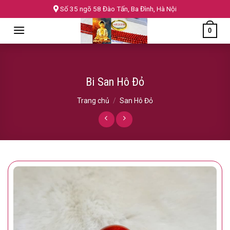
Skip
Số 35 ngõ 58 Đào Tấn, Ba Đình, Hà Nội
to
0
content
Bi San Hô Đỏ
Trang chủ
/
San Hô Đỏ