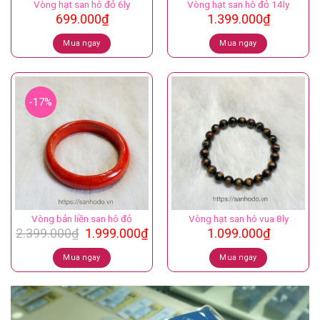
Vòng hạt san hô đỏ 6ly
Vòng hạt san hô đỏ 14ly
699.000
₫
1.399.000
₫
Mua ngay
Mua ngay
-17%
Vòng bản liền san hô đỏ
Vòng hạt san hô vua 8ly
Giá
Giá
2.399.000
₫
1.999.000
₫
1.099.000
₫
gốc
hiện
là:
tại
Mua ngay
Mua ngay
2.399.000₫.
là:
1.999.000₫.