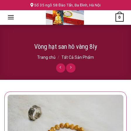
Skip
Số 35 ngõ 58 Đào Tấn, Ba Đình, Hà Nội
to
0
content
Vòng hạt san hô vàng 8ly
Trang chủ
/
Tất Cả Sản Phẩm