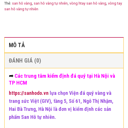
Thẻ:
san hô vàng
,
san hô vàng tự nhiên
,
vòng htay san hô vàng
,
vòng tay
san hô vàng tự nhiên
MÔ TẢ
ĐÁNH GIÁ (0)
➦
Các trung tâm kiểm định đá quý tại Hà Nội và
TP HCM
https://sanhodo.vn
lựa chọn Viện đá quý vàng và
trang sức Việt (GIV), tầng 5, Số 61, Ngô Thị Nhậm,
Hai Bà Trưng, Hà Nội là đơn vị kiểm định các sản
phẩm San Hô tự nhiên.