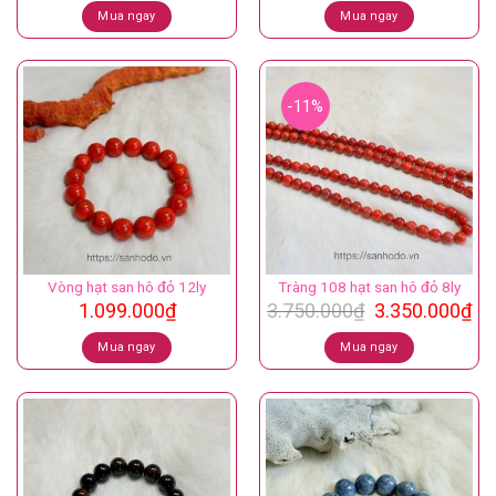
là:
tại
Mua ngay
Mua ngay
2.299.000₫.
là:
2.099.000₫.
-11%
Vòng hạt san hô đỏ 12ly
Tràng 108 hạt san hô đỏ 8ly
Giá
Gi
1.099.000
₫
3.750.000
₫
3.350.000
₫
gốc
hi
là:
tại
Mua ngay
Mua ngay
3.750.000₫.
là:
3.