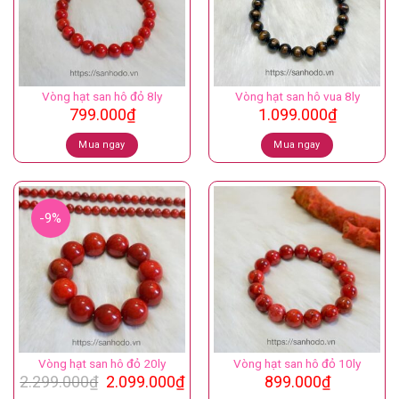
Vòng hạt san hô đỏ 8ly
Vòng hạt san hô vua 8ly
799.000
₫
1.099.000
₫
Mua ngay
Mua ngay
-9%
Vòng hạt san hô đỏ 20ly
Vòng hạt san hô đỏ 10ly
Giá
Giá
2.299.000
₫
2.099.000
₫
899.000
₫
gốc
hiện